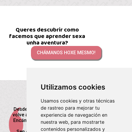
Queres descubrir como
facemos que aprender sexa
unha aventura?
CHÁMANOS HOXE MESMO!
Utilizamos cookies
Usamos cookies y otras técnicas
Opinións
de rastreo para mejorar tu
Desde que Xoán comezou en Caracole, cada día
experiencia de navegación en
volve a casa contando algo novo e emocionante.
Encántalle aprender con robótica e experimentar
nuestra web, para mostrarte
con proxectos STEAM.
contenidos personalizados y
Sen dúbida, un espazo onde a curiosidade e a